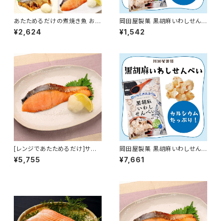
あたためるだけの煮焼き魚 おた
岡田屋製菓 黒胡麻いわしせん
めしセット 5食入
べい 55g 【3袋セット】
¥2,624
¥1,542
[レンジであたためるだけ]サー
岡田屋製菓 黒胡麻いわしせん
モン西京焼 10食入
べい 55g 【20袋セット】
¥5,755
¥7,661