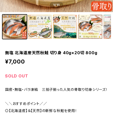
1
/11
無塩 北海道産天然秋鮭 切り身 40g×20切 800g
¥7,000
SOLD OUT
国産・無塩・バラ凍結 三拍子揃った人気の骨取り切身シリーズ！
＼＼おすすめポイント／／
◎【北海道産】＆【天然】の新鮮な秋鮭を使用！