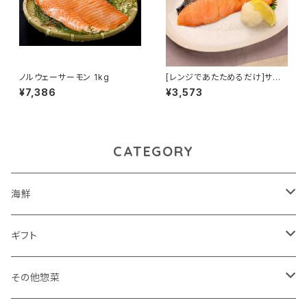
ノルウェーサーモン 1kg
[レンジであたためるだけ]サー
モン西京焼 5食入
¥7,386
¥3,573
CATEGORY
海鮮
鮮魚
ギフト
魚惣菜
煮魚・焼き魚
その他惣菜