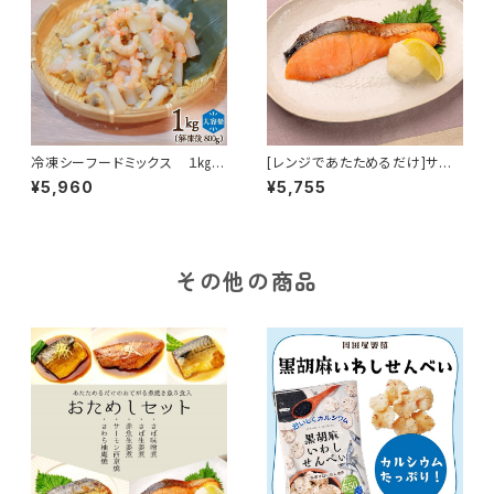
冷凍シーフードミックス １㎏
[レンジであたためるだけ]サー
(解凍後)800g
モン西京焼 10食入
¥5,960
¥5,755
その他の商品