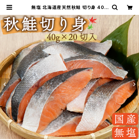
無塩 北海道産天然秋鮭 切り身 40g
×20切 800g | 通販ひとま